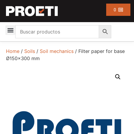
0
Home
/
Soils
/
Soil mechanics
/ Filter paper for base
Ø150×300 mm