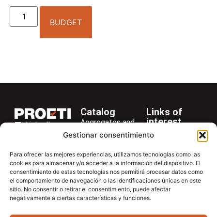
BUDGET
Catalog
Links of
interest
Aggregates and
LinkedIn
Company
Rocks
Gestionar consentimiento
+34 916 28
Services
Bitumen and
29 40
Para ofrecer las mejores experiencias, utilizamos tecnologías como las
Asphalt
News
cookies para almacenar y/o acceder a la información del dispositivo. El
proetisa@proetisa.com
consentimiento de estas tecnologías nos permitirá procesar datos como
Cements
Newsletter
Ctra de
el comportamiento de navegación o las identificaciones únicas en este
Concrete
Download
sitio. No consentir o retirar el consentimiento, puede afectar
Algete, Av
negativamente a ciertas características y funciones.
Soils
Contac
de Tenerife,
Soilmatic
M-106, Km