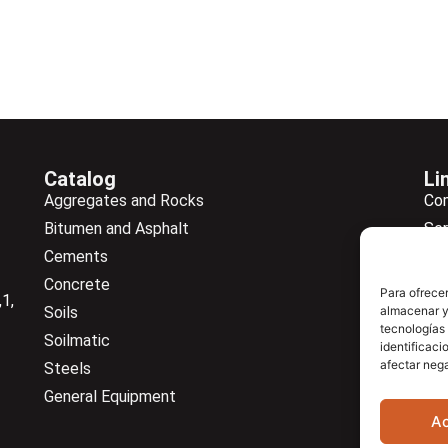
Catalog
Li
Aggregates and Rocks
Co
Bitumen and Asphalt
Ser
Cements
Ne
Concrete
Ne
Para ofrecer
1,
Soils
almacenar y/
Do
tecnologías
Soilmatic
Co
identificaci
afectar nega
Steels
General Equipment
A