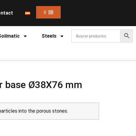
0
ntact
Soilmatic
Steels
for base Ø38X76 mm
particles into the porous stones.