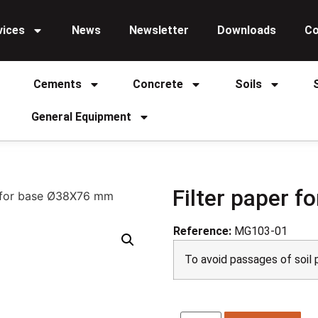
vices
News
Newsletter
Downloads
Co
Cements
Concrete
Soils
General Equipment
Filter paper 
r for base Ø38X76 mm
Reference:
MG103-01
To avoid passages of soil 