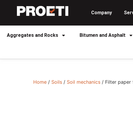
Company
Ser
Aggregates and Rocks
Bitumen and Asphalt
Home
/
Soils
/
Soil mechanics
/ Filter pape