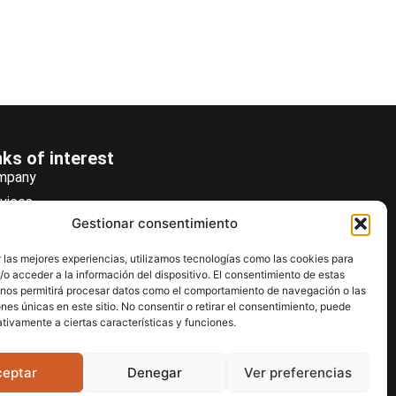
nks of interest
mpany
vices
Gestionar consentimiento
ws
wsletter
 las mejores experiencias, utilizamos tecnologías como las cookies para
o acceder a la información del dispositivo. El consentimiento de estas
wnload
 nos permitirá procesar datos como el comportamiento de navegación o las
ntac
ones únicas en este sitio. No consentir o retirar el consentimiento, puede
tivamente a ciertas características y funciones.
ceptar
Denegar
Ver preferencias