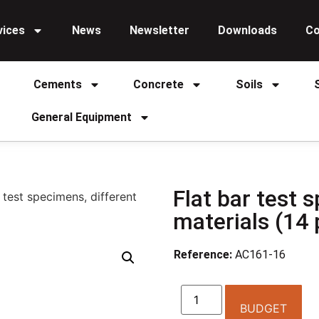
vices
News
Newsletter
Downloads
Co
Cements
Concrete
Soils
General Equipment
Flat bar test 
 test specimens, different
materials (14 
Reference:
AC161-16
BUDGET