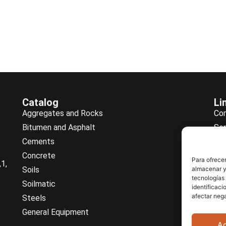
Catalog
Li
Aggregates and Rocks
Co
Bitumen and Asphalt
Ser
Cements
Ne
Concrete
Ne
Para ofrecer
1,
Soils
almacenar y/
Do
tecnologías
Soilmatic
Co
identificaci
afectar nega
Steels
General Equipment
A