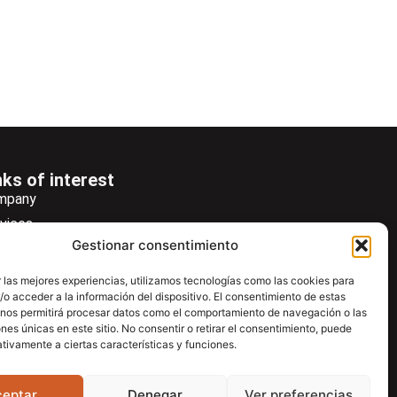
nks of interest
mpany
vices
Gestionar consentimiento
ws
wsletter
 las mejores experiencias, utilizamos tecnologías como las cookies para
o acceder a la información del dispositivo. El consentimiento de estas
wnload
 nos permitirá procesar datos como el comportamiento de navegación o las
ntac
ones únicas en este sitio. No consentir o retirar el consentimiento, puede
tivamente a ciertas características y funciones.
ceptar
Denegar
Ver preferencias