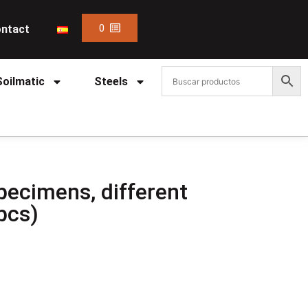
0
ntact
Soilmatic
Steels
specimens, different
pcs)