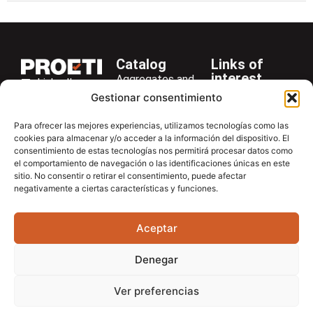
Catalog
Links of
interest
Aggregates and
LinkedIn
Company
Rocks
Gestionar consentimiento
+34 916 28
Services
Bitumen and
29 40
Para ofrecer las mejores experiencias, utilizamos tecnologías como las
Asphalt
News
cookies para almacenar y/o acceder a la información del dispositivo. El
proetisa@proetisa.com
consentimiento de estas tecnologías nos permitirá procesar datos como
Cements
Newsletter
Ctra de
el comportamiento de navegación o las identificaciones únicas en este
Concrete
Download
sitio. No consentir o retirar el consentimiento, puede afectar
Algete, Av
negativamente a ciertas características y funciones.
Soils
Contac
de Tenerife,
Soilmatic
M-106, Km
Aceptar
4,1, 28110
Steels
Algete,
General
Denegar
Madrid
Equipment
Ver preferencias