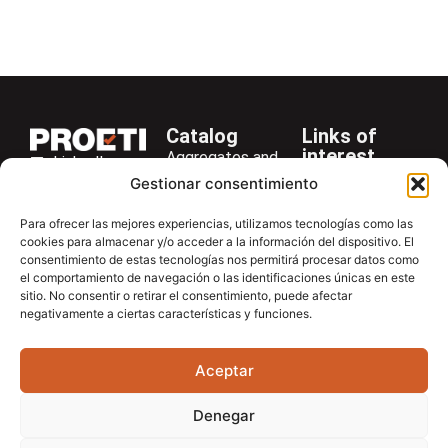
Catalog
Links of
interest
Aggregates and
LinkedIn
Company
Rocks
Gestionar consentimiento
+34 916 28
Services
Bitumen and
29 40
Para ofrecer las mejores experiencias, utilizamos tecnologías como las
Asphalt
News
cookies para almacenar y/o acceder a la información del dispositivo. El
proetisa@proetisa.com
consentimiento de estas tecnologías nos permitirá procesar datos como
Cements
Newsletter
Ctra de
el comportamiento de navegación o las identificaciones únicas en este
Concrete
Download
sitio. No consentir o retirar el consentimiento, puede afectar
Algete, Av
negativamente a ciertas características y funciones.
Soils
Contac
de Tenerife,
Soilmatic
M-106, Km
Aceptar
4,1, 28110
Steels
Algete,
General
Denegar
Madrid
Equipment