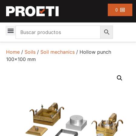
0
Home
/
Soils
/
Soil mechanics
/ Hollow punch
100×100 mm