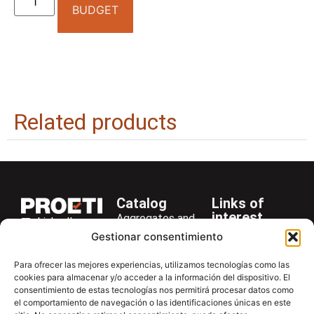
BUDGET
Related products
Catalog
Links of
interest
Aggregates and
LinkedIn
Company
Rocks
Gestionar consentimiento
+34 916 28
Services
Bitumen and
29 40
Para ofrecer las mejores experiencias, utilizamos tecnologías como las
Asphalt
News
cookies para almacenar y/o acceder a la información del dispositivo. El
proetisa@proetisa.com
consentimiento de estas tecnologías nos permitirá procesar datos como
Cements
Newsletter
Ctra de
el comportamiento de navegación o las identificaciones únicas en este
Concrete
Download