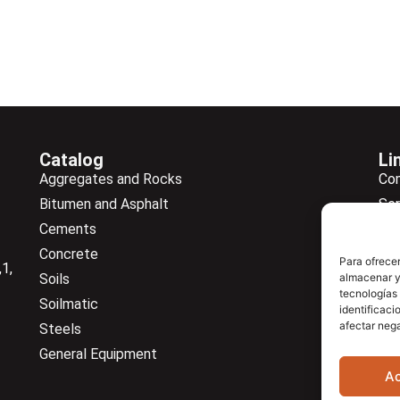
Catalog
Li
Aggregates and Rocks
Co
Bitumen and Asphalt
Ser
Cements
Ne
Concrete
Ne
Para ofrecer
1,
Soils
almacenar y/
Do
tecnologías
Soilmatic
Co
identificaci
afectar nega
Steels
General Equipment
A