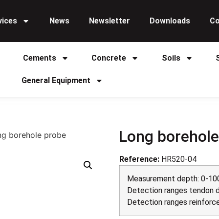
vices
News
Newsletter
Downloads
Co
Cements
Concrete
Soils
General Equipment
Long borehole
ng borehole probe
Reference:
HR520-04
Measurement depth: 0-10
Detection ranges tendon d
Detection ranges reinforc