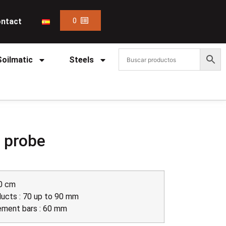
0
ntact
Soilmatic
Steels
 probe
0 cm
ucts : 70 up to 90 mm
ement bars : 60 mm