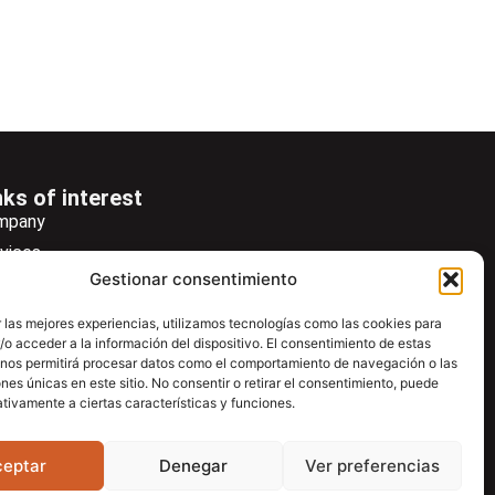
nks of interest
mpany
vices
Gestionar consentimiento
ws
wsletter
 las mejores experiencias, utilizamos tecnologías como las cookies para
o acceder a la información del dispositivo. El consentimiento de estas
wnload
 nos permitirá procesar datos como el comportamiento de navegación o las
ntac
ones únicas en este sitio. No consentir o retirar el consentimiento, puede
tivamente a ciertas características y funciones.
ceptar
Denegar
Ver preferencias