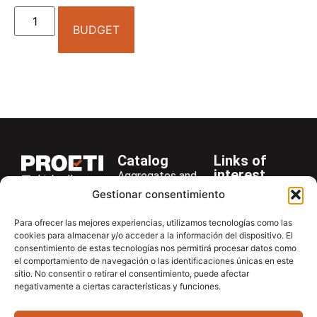
BUDGET
Catalog
Links of
interest
Aggregates and
LinkedIn
Company
Rocks
Gestionar consentimiento
+34 916 28
Services
Bitumen and
29 40
Para ofrecer las mejores experiencias, utilizamos tecnologías como las
Asphalt
News
cookies para almacenar y/o acceder a la información del dispositivo. El
proetisa@proetisa.com
Cements
Newsletter
consentimiento de estas tecnologías nos permitirá procesar datos como
Ctra de
el comportamiento de navegación o las identificaciones únicas en este
Concrete
Download
sitio. No consentir o retirar el consentimiento, puede afectar
Algete, Av
negativamente a ciertas características y funciones.
Soils
Contac
de Tenerife,
Soilmatic
M-106, Km