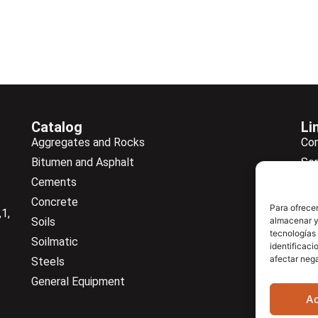
Catalog
Li
Aggregates and Rocks
Co
Bitumen and Asphalt
Ser
Cements
Ne
Concrete
Ne
Para ofrecer
1,
Soils
almacenar y/
Do
tecnologías
Soilmatic
Co
identificaci
afectar nega
Steels
General Equipment
A