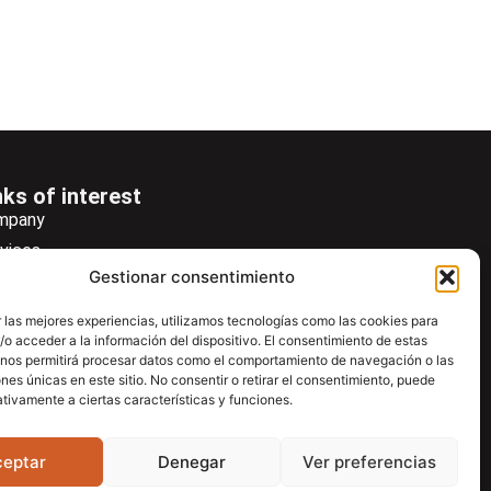
nks of interest
mpany
vices
Gestionar consentimiento
ws
wsletter
 las mejores experiencias, utilizamos tecnologías como las cookies para
o acceder a la información del dispositivo. El consentimiento de estas
wnload
 nos permitirá procesar datos como el comportamiento de navegación o las
ntac
ones únicas en este sitio. No consentir o retirar el consentimiento, puede
tivamente a ciertas características y funciones.
ceptar
Denegar
Ver preferencias