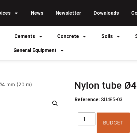
vices
News
Newsletter
Downloads
Co
Cements
Concrete
Soils
General Equipment
Nylon tube Ø
 Ø4 mm (20 m)
Reference:
SU485-03
BUDGET