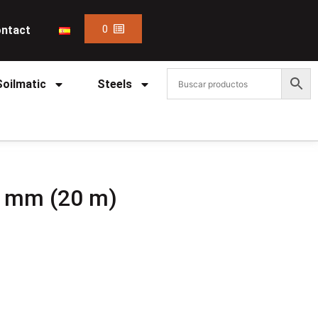
0
ntact
Soilmatic
Steels
4 mm (20 m)