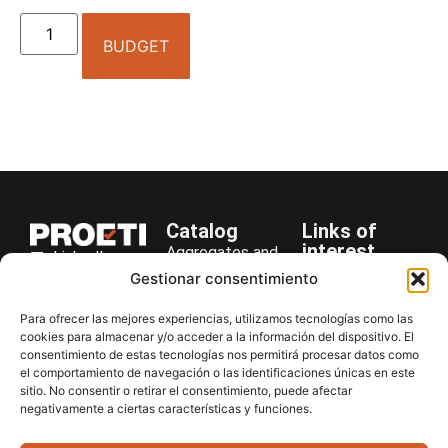
BUDGET
Catalog
Links of
interest
Aggregates and
LinkedIn
Company
Rocks
Gestionar consentimiento
+34 916 28
Services
Bitumen and
29 40
Para ofrecer las mejores experiencias, utilizamos tecnologías como las
Asphalt
News
cookies para almacenar y/o acceder a la información del dispositivo. El
proetisa@proetisa.com
consentimiento de estas tecnologías nos permitirá procesar datos como
Cements
Newsletter
Ctra de
el comportamiento de navegación o las identificaciones únicas en este
Concrete
Download
sitio. No consentir o retirar el consentimiento, puede afectar
Algete, Av
negativamente a ciertas características y funciones.
Soils
Contac
de Tenerife,
Soilmatic
M-106, Km