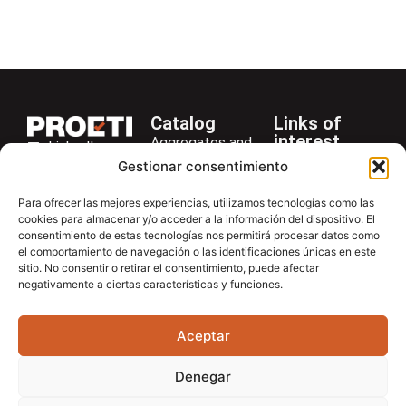
Catalog
Links of
interest
Aggregates and
LinkedIn
Company
Rocks
Gestionar consentimiento
+34 916 28
Services
Bitumen and
29 40
Para ofrecer las mejores experiencias, utilizamos tecnologías como las
Asphalt
News
cookies para almacenar y/o acceder a la información del dispositivo. El
proetisa@proetisa.com
consentimiento de estas tecnologías nos permitirá procesar datos como
Cements
Newsletter
Ctra de
el comportamiento de navegación o las identificaciones únicas en este
Concrete
Download
sitio. No consentir o retirar el consentimiento, puede afectar
Algete, Av
negativamente a ciertas características y funciones.
Soils
Contac
de Tenerife,
Soilmatic
M-106, Km
Aceptar
4,1, 28110
Steels
Algete,
General
Denegar
Madrid
Equipment