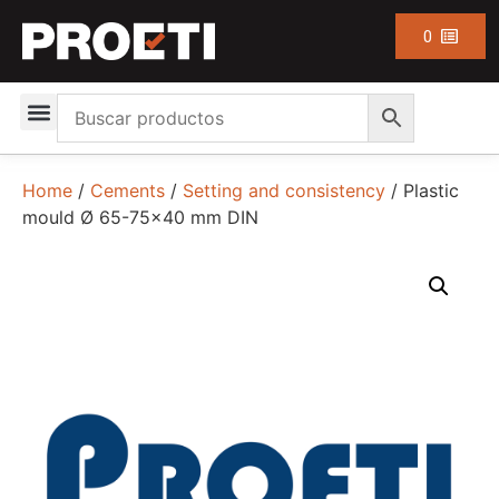
0
Home
/
Cements
/
Setting and consistency
/ Plastic
mould Ø 65-75×40 mm DIN