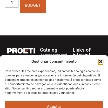
BUDGET
Catalog
Links of
interest
Aggregates and
LinkedIn
Company
Rocks
Gestionar consentimiento
+34 916 28
Services
Bitumen and
29 40
Para ofrecer las mejores experiencias, utilizamos tecnologías como las
Asphalt
News
cookies para almacenar y/o acceder a la información del dispositivo. El
proetisa@proetisa.com
consentimiento de estas tecnologías nos permitirá procesar datos como
Cements
Newsletter
Ctra de
el comportamiento de navegación o las identificaciones únicas en este
Concrete
Download
sitio. No consentir o retirar el consentimiento, puede afectar
Algete, Av
negativamente a ciertas características y funciones.
Soils
Contac
de Tenerife,
Soilmatic
M-106, Km
Aceptar
4,1, 28110
Steels