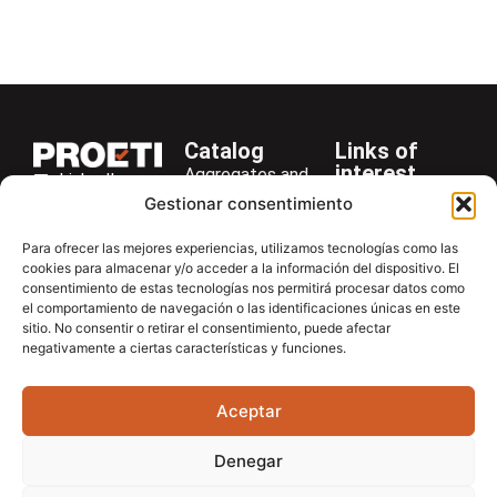
Catalog
Links of
interest
Aggregates and
LinkedIn
Company
Rocks
Gestionar consentimiento
+34 916 28
Services
Bitumen and
29 40
Para ofrecer las mejores experiencias, utilizamos tecnologías como las
Asphalt
News
cookies para almacenar y/o acceder a la información del dispositivo. El
proetisa@proetisa.com
consentimiento de estas tecnologías nos permitirá procesar datos como
Cements
Newsletter
Ctra de
el comportamiento de navegación o las identificaciones únicas en este
Concrete
Download
sitio. No consentir o retirar el consentimiento, puede afectar
Algete, Av
negativamente a ciertas características y funciones.
Soils
Contac
de Tenerife,
Soilmatic
M-106, Km
Aceptar
4,1, 28110
Steels
Algete,
General
Denegar
Madrid
Equipment