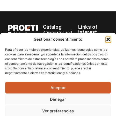
Catalog
Links of
interest
Aggregates and
LinkedIn
Company
Rocks
Gestionar consentimiento
+34 916 28
Services
Bitumen and
29 40
Para ofrecer las mejores experiencias, utilizamos tecnologías como las
Asphalt
News
cookies para almacenar y/o acceder a la información del dispositivo. El
proetisa@proetisa.com
consentimiento de estas tecnologías nos permitirá procesar datos como
Cements
Newsletter
Ctra de
el comportamiento de navegación o las identificaciones únicas en este
Concrete
Download
sitio. No consentir o retirar el consentimiento, puede afectar
Algete, Av
negativamente a ciertas características y funciones.
Soils
Contac
de Tenerife,
Soilmatic
M-106, Km
Aceptar
4,1, 28110
Steels
Algete,
General
Denegar
Madrid
Equipment
Ver preferencias