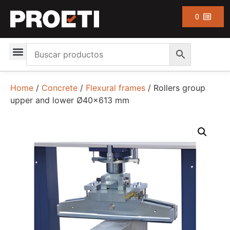
0
Home
/
Concrete
/
Flexural frames
/ Rollers group
upper and lower Ø40×613 mm