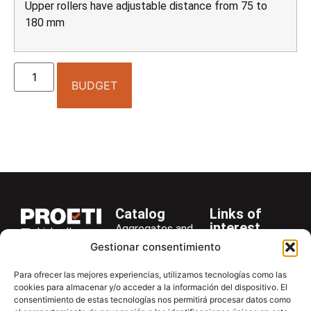
Upper rollers have adjustable distance from 75 to
180 mm
BUDGET
Catalog
Links of
interest
Aggregates and
LinkedIn
Company
Rocks
Gestionar consentimiento
+34 916 28
Services
Bitumen and
29 40
Para ofrecer las mejores experiencias, utilizamos tecnologías como las
Asphalt
News
cookies para almacenar y/o acceder a la información del dispositivo. El
proetisa@proetisa.com
consentimiento de estas tecnologías nos permitirá procesar datos como
Cements
Newsletter