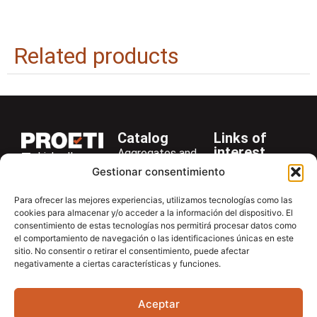
Related products
Catalog
Links of
interest
Aggregates and
LinkedIn
Company
Rocks
Gestionar consentimiento
+34 916 28
Services
Bitumen and
29 40
Para ofrecer las mejores experiencias, utilizamos tecnologías como las
Asphalt
News
cookies para almacenar y/o acceder a la información del dispositivo. El
proetisa@proetisa.com
consentimiento de estas tecnologías nos permitirá procesar datos como
Cements
Newsletter
Ctra de
el comportamiento de navegación o las identificaciones únicas en este
Concrete
Download
sitio. No consentir o retirar el consentimiento, puede afectar
Algete, Av
negativamente a ciertas características y funciones.
Soils
Contac
de Tenerife,
Soilmatic
M-106, Km
Aceptar
4,1, 28110
Steels