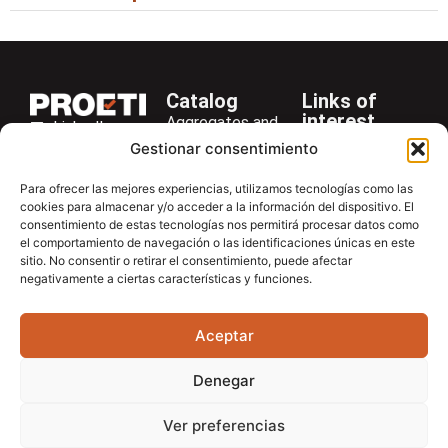
Catalog
Links of
interest
Aggregates and
LinkedIn
Company
Rocks
Gestionar consentimiento
+34 916 28
Services
Bitumen and
29 40
Para ofrecer las mejores experiencias, utilizamos tecnologías como las
Asphalt
News
cookies para almacenar y/o acceder a la información del dispositivo. El
proetisa@proetisa.com
consentimiento de estas tecnologías nos permitirá procesar datos como
Cements
Newsletter
Ctra de
el comportamiento de navegación o las identificaciones únicas en este
Concrete
Download
sitio. No consentir o retirar el consentimiento, puede afectar
Algete, Av
negativamente a ciertas características y funciones.
Soils
Contac
de Tenerife,
Soilmatic
M-106, Km
Aceptar
4,1, 28110
Steels
Algete,
General
Denegar
Madrid
Equipment
Ver preferencias