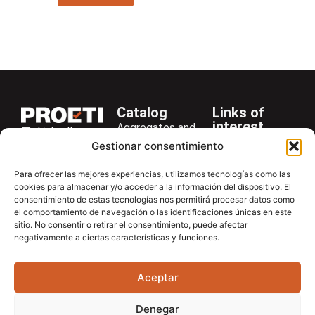
Catalog
Links of
interest
Aggregates and
LinkedIn
Company
Rocks
Gestionar consentimiento
+34 916 28
Services
Bitumen and
29 40
Para ofrecer las mejores experiencias, utilizamos tecnologías como las
Asphalt
News
cookies para almacenar y/o acceder a la información del dispositivo. El
proetisa@proetisa.com
consentimiento de estas tecnologías nos permitirá procesar datos como
Cements
Newsletter
Ctra de
el comportamiento de navegación o las identificaciones únicas en este
Concrete
Download
sitio. No consentir o retirar el consentimiento, puede afectar
Algete, Av
negativamente a ciertas características y funciones.
Soils
Contac
de Tenerife,
Soilmatic
M-106, Km
Aceptar
4,1, 28110
Steels
Algete,
General
Denegar
Madrid