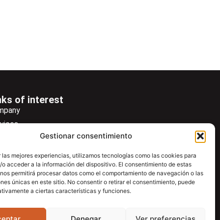
nks of interest
mpany
vices
Gestionar consentimiento
ws
wsletter
 las mejores experiencias, utilizamos tecnologías como las cookies para
o acceder a la información del dispositivo. El consentimiento de estas
wnload
 nos permitirá procesar datos como el comportamiento de navegación o las
ntac
ones únicas en este sitio. No consentir o retirar el consentimiento, puede
tivamente a ciertas características y funciones.
ceptar
Denegar
Ver preferencias