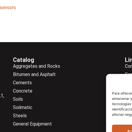
sensors
Catalog
Li
Aggregates and Rocks
Co
Bitumen and Asphalt
Ser
Cements
Ne
Concrete
Ne
Para ofrecer
1,
Soils
almacenar y/
Do
tecnologías
Soilmatic
Co
identificaci
afectar nega
Steels
General Equipment
A