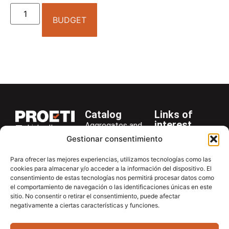
BUDGET
Catalog
Links of
interest
Aggregates and
LinkedIn
Company
Rocks
Gestionar consentimiento
+34 916 28
Services
Bitumen and
29 40
Para ofrecer las mejores experiencias, utilizamos tecnologías como las
Asphalt
News
cookies para almacenar y/o acceder a la información del dispositivo. El
proetisa@proetisa.com
consentimiento de estas tecnologías nos permitirá procesar datos como
Cements
Newsletter
Ctra de
el comportamiento de navegación o las identificaciones únicas en este
Concrete
Download
sitio. No consentir o retirar el consentimiento, puede afectar
Algete, Av
negativamente a ciertas características y funciones.
Soils
Contac
de Tenerife,
Soilmatic
M-106, Km