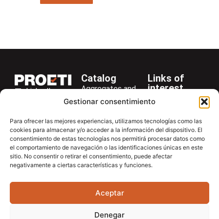
Catalog
Links of
interest
Aggregates and
LinkedIn
Company
Rocks
Gestionar consentimiento
+34 916 28
Services
Bitumen and
29 40
Para ofrecer las mejores experiencias, utilizamos tecnologías como las
Asphalt
News
cookies para almacenar y/o acceder a la información del dispositivo. El
proetisa@proetisa.com
consentimiento de estas tecnologías nos permitirá procesar datos como
Cements
Newsletter
Ctra de
el comportamiento de navegación o las identificaciones únicas en este
Concrete
Download
sitio. No consentir o retirar el consentimiento, puede afectar
Algete, Av
negativamente a ciertas características y funciones.
Soils
Contac
de Tenerife,
Soilmatic
M-106, Km
Aceptar
4,1, 28110
Steels
Algete,
General
Denegar
Madrid