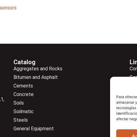
sensors
Catalog
Li
Aggregates and Rocks
Co
Bitumen and Asphalt
Ser
Cements
Ne
Concrete
Ne
Para ofrecer
1,
Soils
almacenar y/
Do
tecnologías
Soilmatic
Co
identificaci
afectar nega
Steels
General Equipment
A