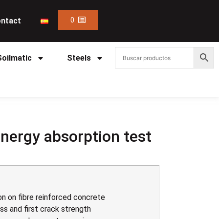
0
ntact
Soilmatic
Steels
energy absorption test
n on fibre reinforced concrete
s and first crack strength