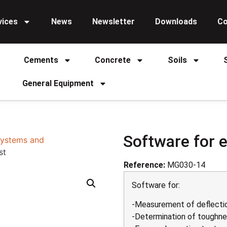
vices
News
Newsletter
Downloads
Co
Cements
Concrete
Soils
General Equipment
Software for 
ystems and
st
Reference:
MG030-14
Software for:
-Measurement of deflectio
-Determination of toughnes