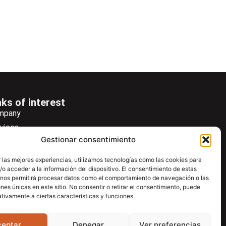
nks of interest
mpany
vices
Gestionar consentimiento
ws
wsletter
 las mejores experiencias, utilizamos tecnologías como las cookies para
o acceder a la información del dispositivo. El consentimiento de estas
wnload
 nos permitirá procesar datos como el comportamiento de navegación o las
ntac
ones únicas en este sitio. No consentir o retirar el consentimiento, puede
tivamente a ciertas características y funciones.
ceptar
Denegar
Ver preferencias