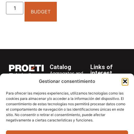
BUDGET
Catalog
Links of
interest
Aggregates and
LinkedIn
Company
Rocks
Gestionar consentimiento
+34 916 28
Services
Bitumen and
29 40
Para ofrecer las mejores experiencias, utilizamos tecnologías como las
Asphalt
News
cookies para almacenar y/o acceder a la información del dispositivo. El
proetisa@proetisa.com
consentimiento de estas tecnologías nos permitirá procesar datos como
Cements
Newsletter
Ctra de
el comportamiento de navegación o las identificaciones únicas en este
Concrete
Download
sitio. No consentir o retirar el consentimiento, puede afectar
Algete, Av
negativamente a ciertas características y funciones.
Soils
Contac
de Tenerife,
Soilmatic
M-106, Km