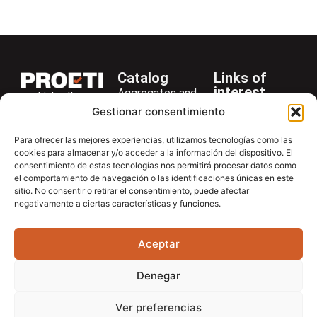
Universal extruder
Catalog
Links of
interest
Aggregates and
LinkedIn
Company
Rocks
Gestionar consentimiento
+34 916 28
Services
Bitumen and
29 40
Para ofrecer las mejores experiencias, utilizamos tecnologías como las
Asphalt
News
cookies para almacenar y/o acceder a la información del dispositivo. El
proetisa@proetisa.com
Cements
Newsletter
consentimiento de estas tecnologías nos permitirá procesar datos como
Ctra de
el comportamiento de navegación o las identificaciones únicas en este
Concrete
Download
sitio. No consentir o retirar el consentimiento, puede afectar
Algete, Av
negativamente a ciertas características y funciones.
Soils
Contac
de Tenerife,
Soilmatic
M-106, Km
Aceptar
4,1, 28110
Steels
Algete,
General
Denegar
Madrid
Equipment
Ver preferencias