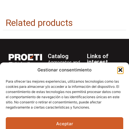
Related products
Catalog
Links of
interest
Aggregates and
LinkedIn
Company
Rocks
Gestionar consentimiento
+34 916 28
Services
Bitumen and
29 40
Para ofrecer las mejores experiencias, utilizamos tecnologías como las
Asphalt
News
cookies para almacenar y/o acceder a la información del dispositivo. El
proetisa@proetisa.com
consentimiento de estas tecnologías nos permitirá procesar datos como
Cements
Newsletter
Ctra de
el comportamiento de navegación o las identificaciones únicas en este
Concrete
Download
sitio. No consentir o retirar el consentimiento, puede afectar
Algete, Av
negativamente a ciertas características y funciones.
Soils
Contac
de Tenerife,
Soilmatic
M-106, Km
Aceptar
4,1, 28110
Steels