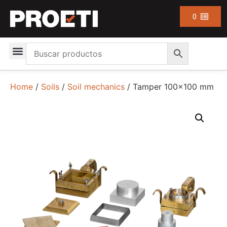
0
Home
/
Soils
/
Soil mechanics
/ Tamper 100×100 mm