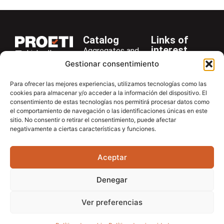
Catalog
Links of
interest
Aggregates and
LinkedIn
Company
Rocks
Gestionar consentimiento
+34 916 28
Services
Bitumen and
29 40
Para ofrecer las mejores experiencias, utilizamos tecnologías como las
Asphalt
News
cookies para almacenar y/o acceder a la información del dispositivo. El
proetisa@proetisa.com
consentimiento de estas tecnologías nos permitirá procesar datos como
Cements
Newsletter
Ctra de
el comportamiento de navegación o las identificaciones únicas en este
Concrete
Download
sitio. No consentir o retirar el consentimiento, puede afectar
Algete, Av
negativamente a ciertas características y funciones.
Soils
Contac
de Tenerife,
Soilmatic
M-106, Km
Aceptar
4,1, 28110
Steels
Algete,
General
Denegar
Madrid
Equipment
Ver preferencias