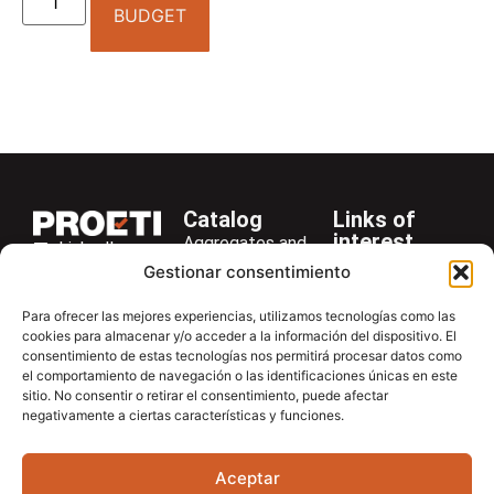
BUDGET
Catalog
Links of
interest
Aggregates and
LinkedIn
Company
Rocks
Gestionar consentimiento
+34 916 28
Services
Bitumen and
29 40
Para ofrecer las mejores experiencias, utilizamos tecnologías como las
Asphalt
News
cookies para almacenar y/o acceder a la información del dispositivo. El
proetisa@proetisa.com
consentimiento de estas tecnologías nos permitirá procesar datos como
Cements
Newsletter
Ctra de
el comportamiento de navegación o las identificaciones únicas en este
Concrete
Download
sitio. No consentir o retirar el consentimiento, puede afectar
Algete, Av
negativamente a ciertas características y funciones.
Soils
Contac
de Tenerife,
Soilmatic
M-106, Km
Aceptar
4,1, 28110
Steels