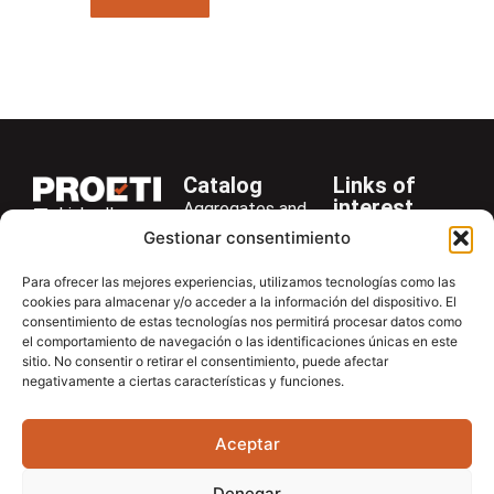
Catalog
Links of
interest
Aggregates and
LinkedIn
Company
Rocks
Gestionar consentimiento
+34 916 28
Services
Bitumen and
29 40
Para ofrecer las mejores experiencias, utilizamos tecnologías como las
Asphalt
News
cookies para almacenar y/o acceder a la información del dispositivo. El
proetisa@proetisa.com
consentimiento de estas tecnologías nos permitirá procesar datos como
Cements
Newsletter
Ctra de
el comportamiento de navegación o las identificaciones únicas en este
Concrete
Download
sitio. No consentir o retirar el consentimiento, puede afectar
Algete, Av
negativamente a ciertas características y funciones.
Soils
Contac
de Tenerife,
Soilmatic
M-106, Km
Aceptar
4,1, 28110
Steels
Algete,
General
Denegar