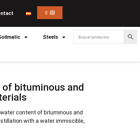
0
ntact
Soilmatic
Steels
 of bituminous and
erials
 water content of bituminous and
stillation with a water immiscible,