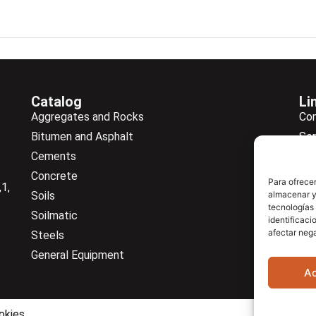
Catalog
Li
Aggregates and Rocks
Co
Bitumen and Asphalt
Ser
Cements
Ne
Concrete
Ne
Para ofrecer
1,
almacenar y/
Soils
Do
tecnologías
Soilmatic
Co
identificaci
afectar nega
Steels
General Equipment
A
okies