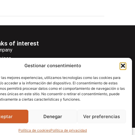
nks of interest
mpany
vices
Gestionar consentimiento
ws
wsletter
 las mejores experiencias, utilizamos tecnologías como las cookies para
o acceder a la información del dispositivo. El consentimiento de estas
wnload
 nos permitirá procesar datos como el comportamiento de navegación o las
ntac
ones únicas en este sitio. No consentir o retirar el consentimiento, puede
tivamente a ciertas características y funciones.
ceptar
Denegar
Ver preferencias
Política de cookies
Política de privacidad