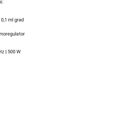
s:
 0,1 ml grad
rmoregulator
Hz | 500 W