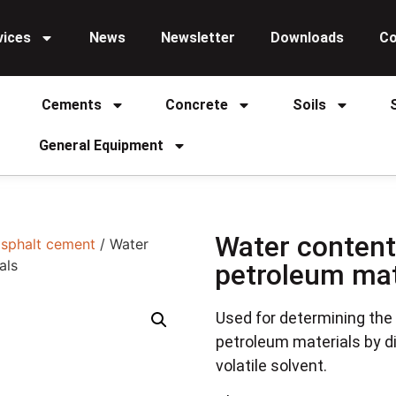
vices
News
Newsletter
Downloads
Co
Cements
Concrete
Soils
General Equipment
Water content
asphalt cement
/ Water
als
petroleum mat
Used for determining the
petroleum materials by di
volatile solvent.