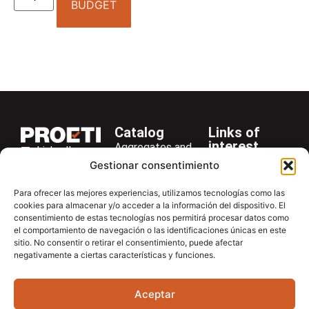
BUDGET
Catalog
Links of
interest
Aggregates and
LinkedIn
Company
Rocks
Gestionar consentimiento
+34 916 28
Services
Bitumen and
29 40
Para ofrecer las mejores experiencias, utilizamos tecnologías como las
Asphalt
News
cookies para almacenar y/o acceder a la información del dispositivo. El
proetisa@proetisa.com
consentimiento de estas tecnologías nos permitirá procesar datos como
Cements
Newsletter
Ctra de
el comportamiento de navegación o las identificaciones únicas en este
Concrete
Download
sitio. No consentir o retirar el consentimiento, puede afectar
Algete, Av
negativamente a ciertas características y funciones.
Soils
Contac
de Tenerife,
Soilmatic
M-106, Km
Aceptar
4,1, 28110
Steels