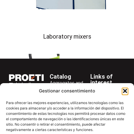
Laboratory mixers
Catalog
Links of
interest
Aggregates and
LinkedIn
Company
Rocks
Gestionar consentimiento
+34 916 28
Services
Bitumen and
29 40
Para ofrecer las mejores experiencias, utilizamos tecnologías como las
Asphalt
News
cookies para almacenar y/o acceder a la información del dispositivo. El
proetisa@proetisa.com
Cements
Newsletter
consentimiento de estas tecnologías nos permitirá procesar datos como
Ctra de
el comportamiento de navegación o las identificaciones únicas en este
Concrete
Download
sitio. No consentir o retirar el consentimiento, puede afectar
Algete, Av
negativamente a ciertas características y funciones.
Soils
Contac
de Tenerife,