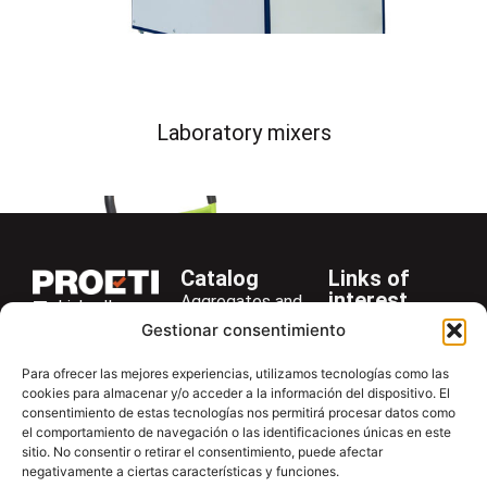
Laboratory mixers
Catalog
Links of
interest
Aggregates and
LinkedIn
Company
Rocks
Gestionar consentimiento
+34 916 28
Services
Bitumen and
29 40
Para ofrecer las mejores experiencias, utilizamos tecnologías como las
Asphalt
News
cookies para almacenar y/o acceder a la información del dispositivo. El
proetisa@proetisa.com
Cements
Newsletter
consentimiento de estas tecnologías nos permitirá procesar datos como
Ctra de
el comportamiento de navegación o las identificaciones únicas en este
Concrete
Download
sitio. No consentir o retirar el consentimiento, puede afectar
Algete, Av
negativamente a ciertas características y funciones.
Soils
Contac
de Tenerife,