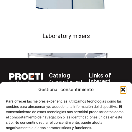
Laboratory mixers
Catalog
Links of
interest
Aggregates and
LinkedIn
Company
Rocks
Gestionar consentimiento
+34 916 28
Services
Bitumen and
29 40
Para ofrecer las mejores experiencias, utilizamos tecnologías como las
Asphalt
News
cookies para almacenar y/o acceder a la información del dispositivo. El
proetisa@proetisa.com
Cements
Newsletter
consentimiento de estas tecnologías nos permitirá procesar datos como
Ctra de
el comportamiento de navegación o las identificaciones únicas en este
Concrete
Download
sitio. No consentir o retirar el consentimiento, puede afectar
Algete, Av
negativamente a ciertas características y funciones.
Soils
Contac
de Tenerife,