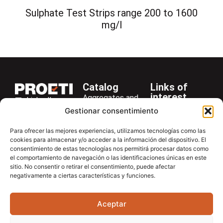
Sulphate Test Strips range 200 to 1600
mg/l
Catalog
Links of
interest
Aggregates and
LinkedIn
Company
Rocks
Gestionar consentimiento
+34 916 28
Services
Bitumen and
29 40
Para ofrecer las mejores experiencias, utilizamos tecnologías como las
Asphalt
News
cookies para almacenar y/o acceder a la información del dispositivo. El
proetisa@proetisa.com
consentimiento de estas tecnologías nos permitirá procesar datos como
Cements
Newsletter
Ctra de
el comportamiento de navegación o las identificaciones únicas en este
Concrete
Download
sitio. No consentir o retirar el consentimiento, puede afectar
Algete, Av
negativamente a ciertas características y funciones.
Soils
Contac
de Tenerife,
Soilmatic
M-106, Km
Aceptar
4,1, 28110
Steels
Algete,
General