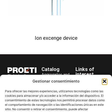
Ion excenge device
Catalog
Links of
interest
Aggregates and
LinkedIn
Company
Rocks
Gestionar consentimiento
+34 916 28
Services
Bitumen and
29 40
Para ofrecer las mejores experiencias, utilizamos tecnologías como las
Asphalt
News
cookies para almacenar y/o acceder a la información del dispositivo. El
proetisa@proetisa.com
consentimiento de estas tecnologías nos permitirá procesar datos como
Cements
Newsletter
Ctra de
el comportamiento de navegación o las identificaciones únicas en este
Concrete
Download
sitio. No consentir o retirar el consentimiento, puede afectar
Algete, Av